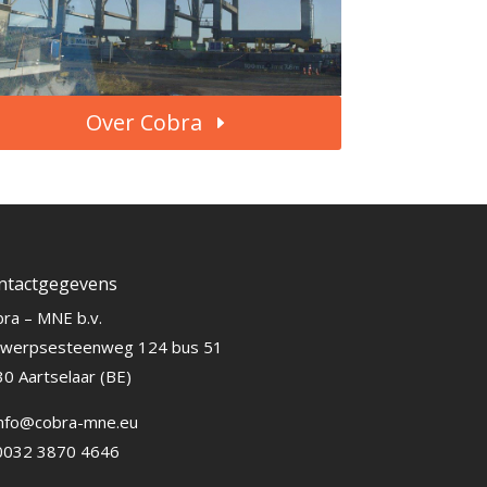
Over Cobra
ntactgegevens
ra – MNE b.v.
twerpsesteenweg 124 bus 51
0 Aartselaar (BE)
info@cobra-mne.eu
 0032 3870 4646