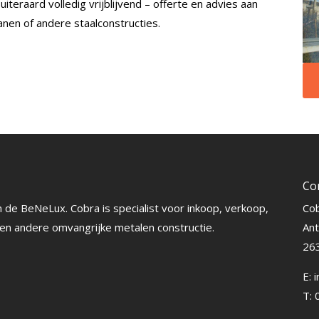
 uiteraard volledig vrijblijvend – offerte en advies aan
en of andere staalconstructies.
Co
 de BeNeLux. Cobra is specialist voor inkoop, verkoop,
Cob
n andere omvangrijke metalen constructie.
An
263
E:
T: