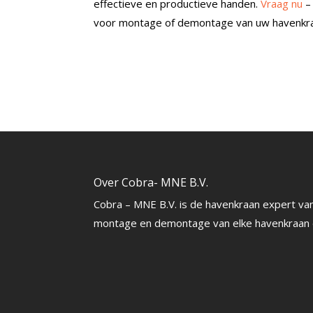
effectieve en productieve handen.
Vraag nu
–
voor montage of demontage van uw havenkran
Over Cobra- MNE B.V.
Cobra – MNE B.V. is de havenkraan expert van
montage en demontage van elke havenkraan e