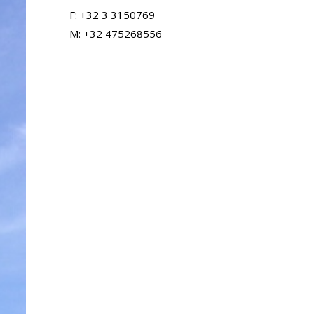
F: +32 3 3150769
M: +32 475268556