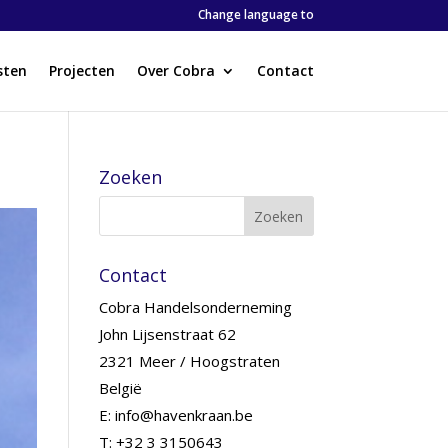
Change language to
sten
Projecten
Over Cobra
Contact
Zoeken
Contact
Cobra Handelsonderneming
John Lijsenstraat 62
2321 Meer / Hoogstraten
België
E: info@havenkraan.be
T: +32 3 3150643