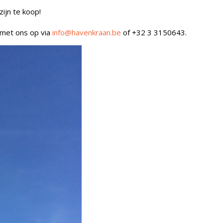
ijn te koop!
 met ons op via
info@havenkraan.be
of +32 3 3150643.