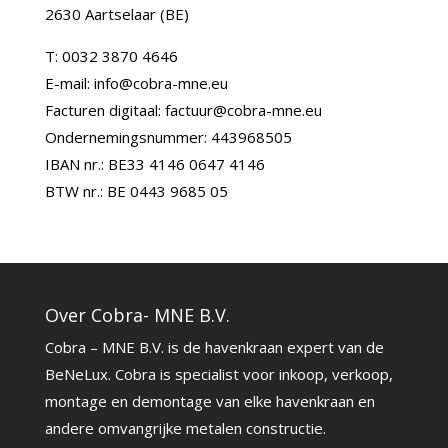
2630 Aartselaar (BE)
T: 0032 3870 4646
E-mail: info@cobra-mne.eu
Facturen digitaal: factuur@cobra-mne.eu
Ondernemingsnummer: 443968505
IBAN nr.: BE33 4146 0647 4146
BTW nr.: BE 0443 9685 05
Over Cobra- MNE B.V.
Cobra – MNE B.V. is de havenkraan expert van de
BeNeLux. Cobra is specialist voor inkoop, verkoop,
montage en demontage van elke havenkraan en
andere omvangrijke metalen constructie.